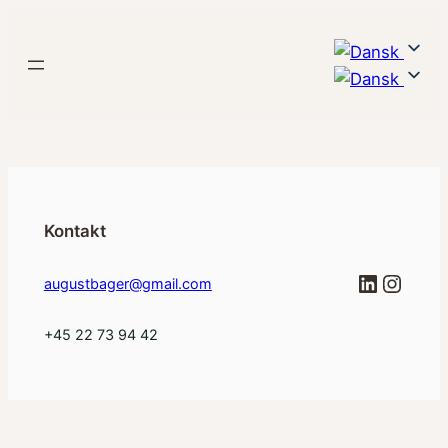
Spring
til
indhold
Kontakt
LinkedI
Insta
augustbager@gmail.com
+45 22 73 94 42