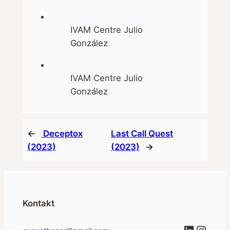
IVAM Centre Julio
González
IVAM Centre Julio
González
←
Deceptox
Last Call Quest
(2023)
(2023)
→
Kontakt
LinkedI
Insta