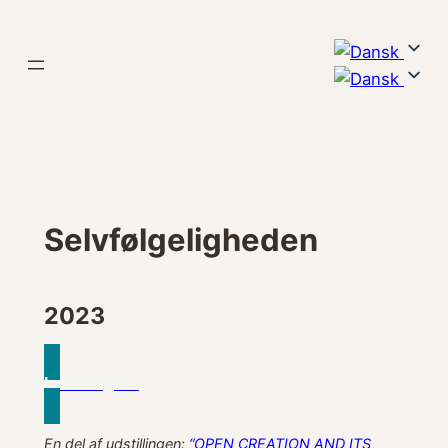
Spring
til
indhold
Selvfølgeligheden
2023
Lyddesigner
En del af udstillingen:
“OPEN CREATION AND ITS