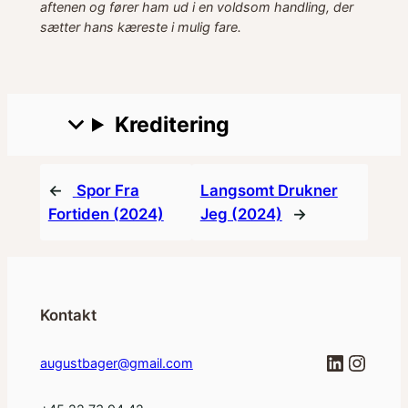
aftenen og fører ham ud i en voldsom handling, der
sætter hans kæreste i mulig fare.
Kreditering
←
Spor Fra
Langsomt Drukner
Fortiden (2024)
Jeg (2024)
→
Kontakt
LinkedI
Insta
augustbager@gmail.com