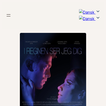
Spring
til
indhold