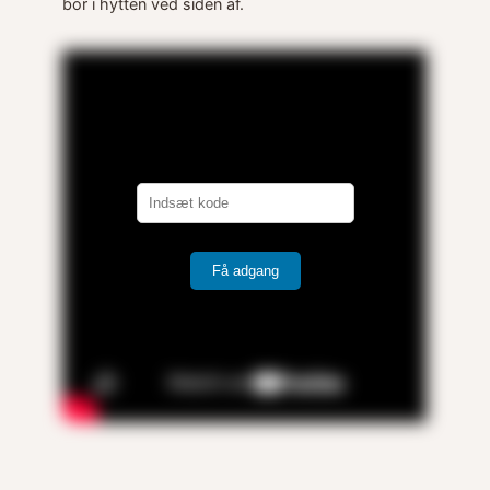
bor i hytten ved siden af.
Få adgang
2 Tracks