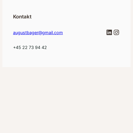
Kontakt
LinkedI
Insta
augustbager@gmail.com
+45 22 73 94 42